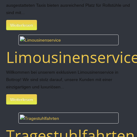
ausgestatteten Taxis bieten ausreichend Platz für Rollstühle und
sind mit...
Weiterlesen
Limousinenservic
Willkommen bei unserem exklusiven Limousinenservice in
Bottrop! Wir sind stolz darauf, unsere Kunden mit einer
einzigartigen und luxuriösen...
Weiterlesen
Tragestuhlfahrten