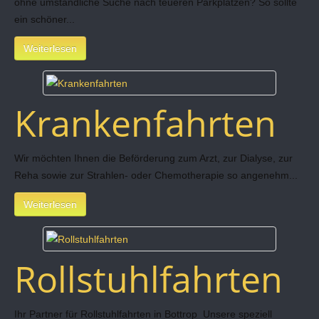
ohne umständliche Suche nach teueren Parkplätzen? So sollte
ein schöner...
Weiterlesen
Krankenfahrten
Wir möchten Ihnen die Beförderung zum Arzt, zur Dialyse, zur
Reha sowie zur Strahlen- oder Chemotherapie so angenehm...
Weiterlesen
Rollstuhlfahrten
Ihr Partner für Rollstuhlfahrten in Bottrop Unsere speziell