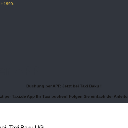
er APP
Buchung per APP. Jetzt bei Taxi Baku !
zt per Taxi.de App Ihr Taxi buchen! Folgen Sie einfach der Anleit